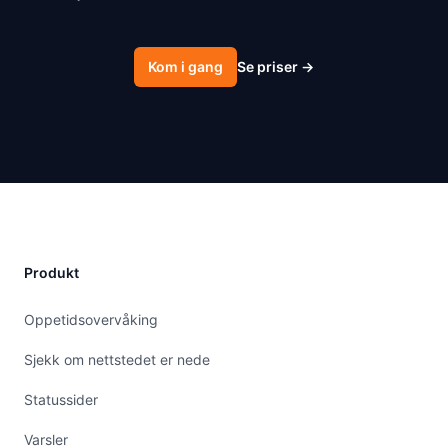
Kom i gang
Se priser
→
Produkt
Oppetidsovervåking
Sjekk om nettstedet er nede
Statussider
Varsler