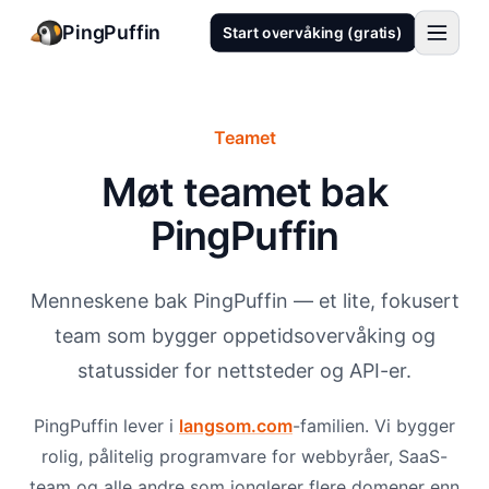
PingPuffin
Start overvåking (gratis)
Teamet
Møt teamet bak
PingPuffin
Menneskene bak PingPuffin — et lite, fokusert
team som bygger oppetidsovervåking og
statussider for nettsteder og API-er.
PingPuffin lever i
langsom.com
-familien. Vi bygger
rolig, pålitelig programvare for webbyråer, SaaS-
team og alle andre som jonglerer flere domener enn