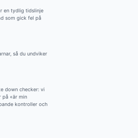
 en tydlig tidslinje
ad som gick fel på
arnar, så du undviker
te down checker: vi
r på «är min
pande kontroller och