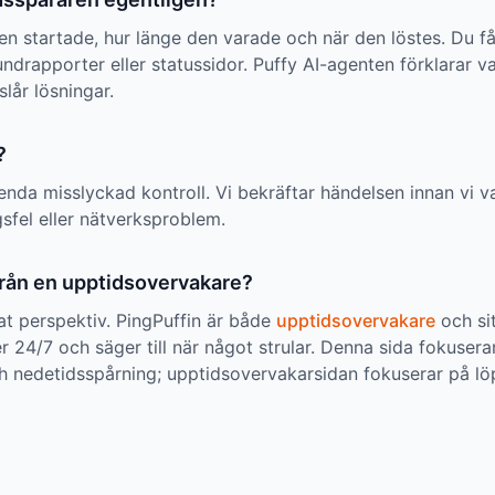
en startade, hur länge den varade och när den löstes. Du får
ndrapporter eller statussidor. Puffy AI-agenten förklarar v
lår lösningar.
?
 enda misslyckad kontroll. Vi bekräftar händelsen innan vi v
sfel eller nätverksproblem.
från en upptidsovervakare?
t perspektiv. PingPuffin är både
upptidsovervakare
och si
 24/7 och säger till när något strular. Denna sida fokusera
 nedetidsspårning; upptidsovervakarsidan fokuserar på lö