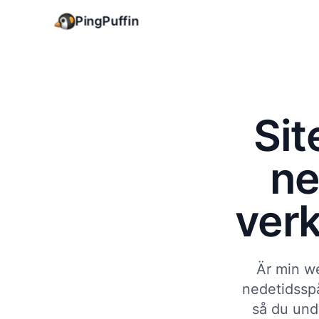
PingPuffin
Sit
ne
verk
Är min w
nedetidsspå
så du und