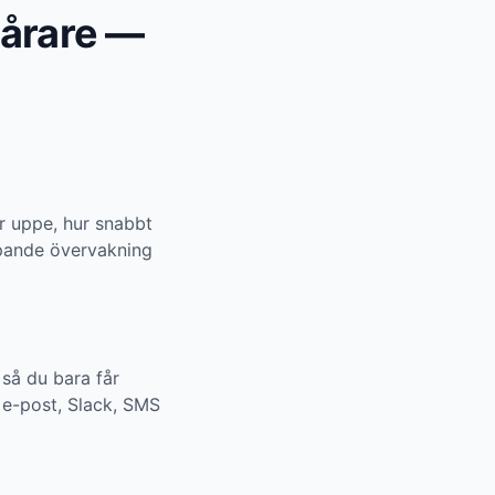
pårare —
r uppe, hur snabbt
öpande övervakning
 så du bara får
 e-post, Slack, SMS