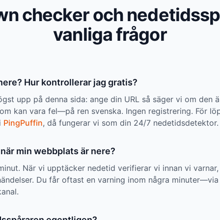
wn checker och nedetidss
vanliga frågor
ere? Hur kontrollerar jag gratis?
gst upp på denna sida: ange din URL så säger vi om den ä
om kan vara fel—på ren svenska. Ingen registrering. För l
i
PingPuffin
, då fungerar vi som din 24/7 nedetidsdetektor.
 när min webbplats är nere?
minut. När vi upptäcker nedetid verifierar vi innan vi varnar,
händelser. Du får oftast en varning inom några minuter—via
kanal.
dsspåraren egentligen?