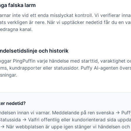
ga falska larm
nar inte vid ett enda misslyckat kontroll. Vi verifierar inna
ts verkligen är nere. När vi upptäcker nedetid får du en v
redragna kanal.
delsetidslinje och historik
gar PingPuffin varje händelse med starttid, varaktighet oc
ems, kundrapporter eller statussidor. Puffy AI-agenten översät
sningar.
ker nedetid?
ndelsen innan vi varnar. Meddelande på ren svenska → Puffy
 Statussida → Valfri offentlig eller kundorienterad sida uppd
→ När webbplatsen är uppe igen stänger vi händelsen och 