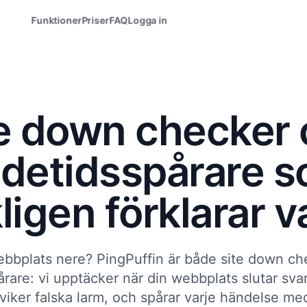
Funktioner
Priser
FAQ
Logga in
e down checker
detidsspårare 
ligen förklarar v
ebbplats nere? PingPuffin är både site down ch
rare: vi upptäcker när din webbplats slutar svara
viker falska larm, och spårar varje händelse med