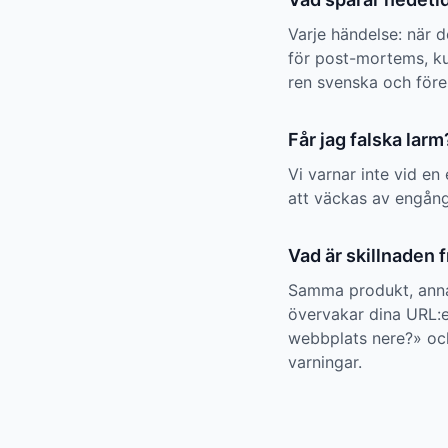
Varje händelse: när d
för post-mortems, ku
ren svenska och föres
Får jag falska larm
Vi varnar inte vid en
att väckas av engång
Vad är skillnaden 
Samma produkt, anna
övervakar dina URL:er
webbplats nere?» och
varningar.