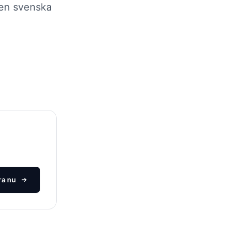
 ren svenska
ra nu