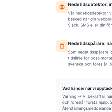
Nedetidsdetektor: in
Vår nedetidsdetektor var
besked när din webbpla
Slack, SMS eller din fö
Nedetidsspårare: hän
Som nedetidsspårare log
tidslinje för post-mort
svenska och föreslår lö
Vad händer när vi upptäc
Varning → Vi bekräftar hä
och föreslår första hjälp.
Återställningsmeddelande 