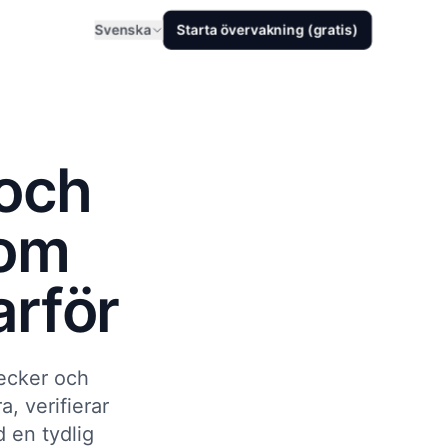
Svenska
Starta övervakning (gratis)
 och
som
arför
ecker och
, verifierar
 en tydlig