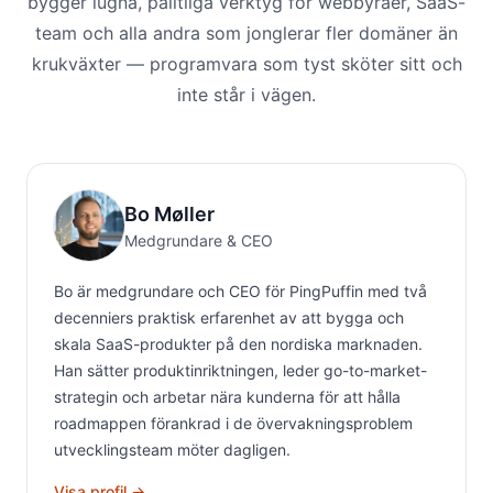
bygger lugna, pålitliga verktyg för webbyråer, SaaS-
team och alla andra som jonglerar fler domäner än
krukväxter — programvara som tyst sköter sitt och
inte står i vägen.
Bo Møller
Medgrundare & CEO
Bo är medgrundare och CEO för PingPuffin med två
decenniers praktisk erfarenhet av att bygga och
skala SaaS-produkter på den nordiska marknaden.
Han sätter produktinriktningen, leder go-to-market-
strategin och arbetar nära kunderna för att hålla
roadmappen förankrad i de övervakningsproblem
utvecklingsteam möter dagligen.
Visa profil →