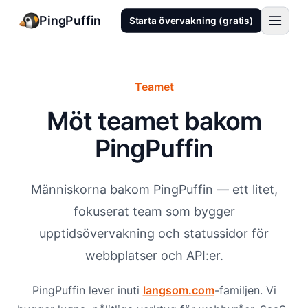
PingPuffin
Starta övervakning (gratis)
Teamet
Möt teamet bakom
PingPuffin
Människorna bakom PingPuffin — ett litet,
fokuserat team som bygger
upptidsövervakning och statussidor för
webbplatser och API:er.
PingPuffin lever inuti
langsom.com
-familjen. Vi