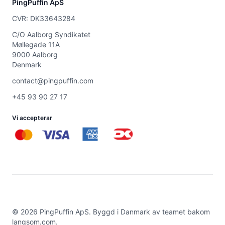
PingPuffin ApS
CVR: DK33643284
C/O Aalborg Syndikatet
Møllegade 11A
9000 Aalborg
Denmark
contact@pingpuffin.com
+45 93 90 27 17
Vi accepterar
©
2026
PingPuffin ApS. Byggd i Danmark av teamet bakom
langsom.com
.