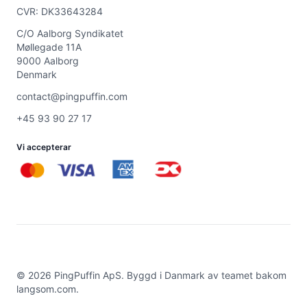
CVR: DK33643284
C/O Aalborg Syndikatet
Møllegade 11A
9000 Aalborg
Denmark
contact@pingpuffin.com
+45 93 90 27 17
Vi accepterar
©
2026
PingPuffin ApS. Byggd i Danmark av teamet bakom
langsom.com
.