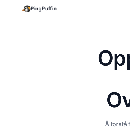
PingPuffin
Op
Ov
Å forstå