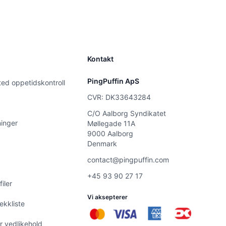
Kontakt
PingPuffin ApS
ted oppetidskontroll
CVR: DK33643284
C/O Aalborg Syndikatet
inger
Møllegade 11A
9000 Aalborg
Denmark
contact@pingpuffin.com
+45 93 90 27 17
iler
Vi aksepterer
ekkliste
r vedlikehold