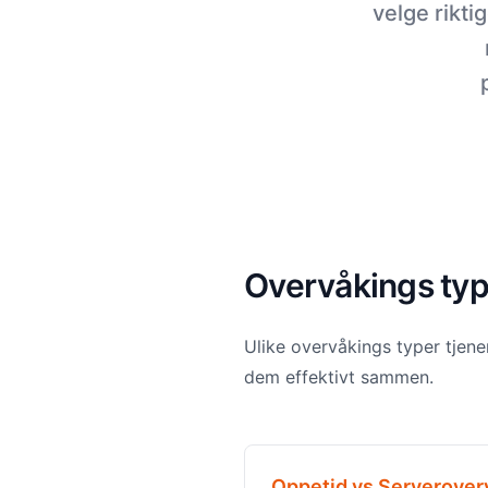
velge rikt
Overvåkings ty
Ulike overvåkings typer tjener
dem effektivt sammen.
Oppetid vs Serverover