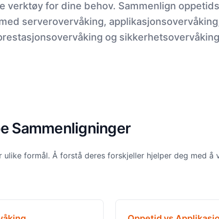
ige verktøy for dine behov. Sammenlign oppetid
med serverovervåking, applikasjonsovervåking
prestasjonsovervåking og sikkerhetsovervåking
pe Sammenligninger
 ulike formål. Å forstå deres forskjeller hjelper deg med å 
våking
Oppetid vs Applikasj