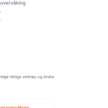
sovervåking
,
.
velge riktige verktøy og bruke
onsovervåking