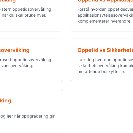
ekstern oppetidsovervåking
Forstå hvordan oppetidsove
 når du skal bruke hver.
applikasjonsytelsesovervåki
komplementerer hverandre.
sovervåking
Oppetid vs Sikkerhet
okusert oppetidsovervåking
Lær deg hvordan oppetidso
asjonsovervåking.
sikkerhetsovervåking kompl
omfattende beskyttelse.
åking
og lær når oppgradering gir