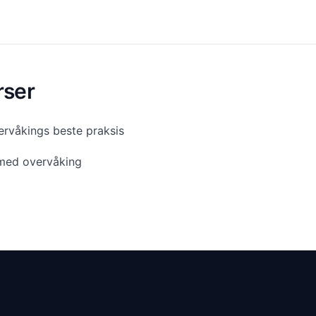
rser
rvåkings beste praksis
med overvåking