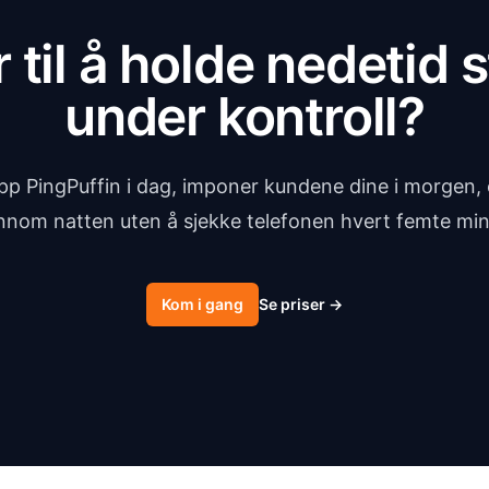
r til å holde nedetid st
under kontroll?
pp PingPuffin i dag, imponer kundene dine i morgen,
nnom natten uten å sjekke telefonen hvert femte min
Kom i gang
Se priser
→