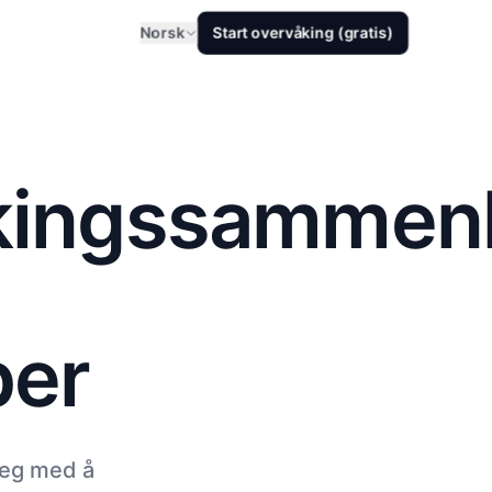
Norsk
Start overvåking (gratis)
kingssammenl
per
deg med å