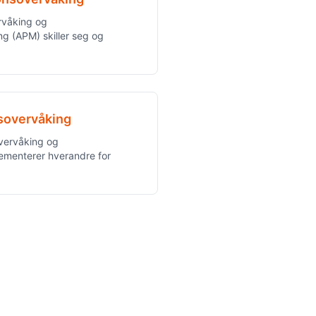
rvåking og
ng (APM) skiller seg og
sovervåking
vervåking og
ementerer hverandre for