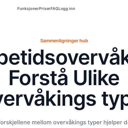
Funksjoner
Priser
FAQ
Logg inn
Sammenligninger hub
petidsovervå
Forstå Ulike
ervåkings ty
 forskjellene mellom overvåkings typer hjelper 