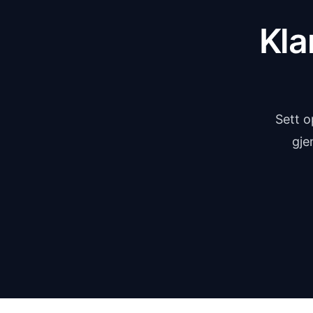
Kla
Sett o
gje