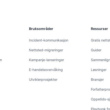
Bruksområder
Ressurser
Incident-kommunikasjon
Gratis netts
Nettsted-migreringer
Guider
am
Kampanje-lanseringer
Sammenlign
E-handelsovervåking
Løsninger
Utviklerprosjekter
Bransjer
Forfatterprof
Oppetids-sj
Playbook fo