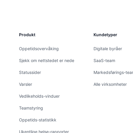
Produkt
Kundetyper
Oppetidsovervåking
Digitale byråer
Sjekk om nettstedet er nede
SaaS-team
Statussider
Markedsførings-te
Varsler
Alle virksomheter
Vedlikeholds-vinduer
Teamstyring
Oppetids-statistikk
Ukentlige helse-rapporter