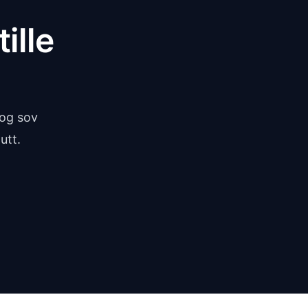
ille
 og sov
utt.