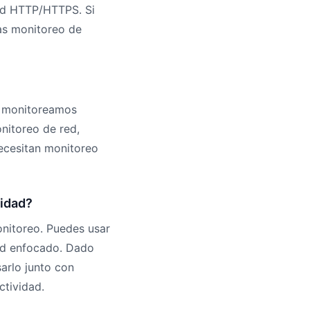
dad HTTP/HTTPS. Si
as monitoreo de
o monitoreamos
onitoreo de red,
ecesitan monitoreo
vidad?
nitoreo. Puedes usar
ad enfocado. Dado
sarlo junto con
ctividad.