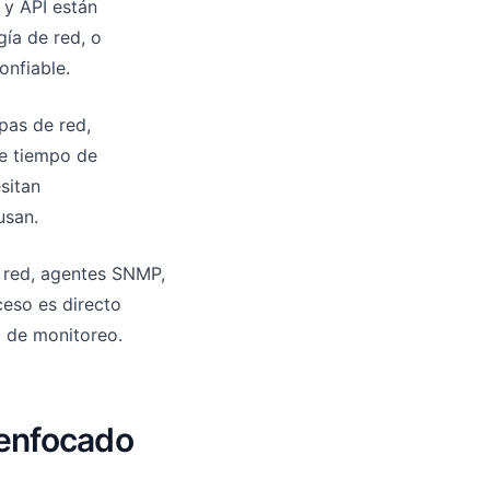
 y API están
ía de red, o
onfiable.
pas de red,
de tiempo de
sitan
usan.
e red, agentes SNMP,
ceso es directo
o de monitoreo.
 enfocado