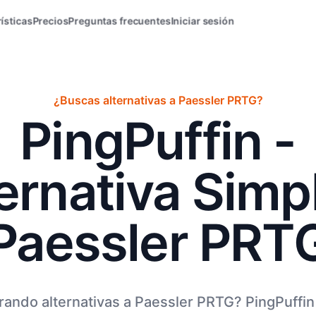
ísticas
Precios
Preguntas frecuentes
Iniciar sesión
¿Buscas alternativas a Paessler PRTG?
PingPuffin -
ernativa Simp
Paessler PRT
rando alternativas a Paessler PRTG? PingPuffin