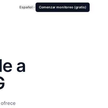
Español
Comenzar monitoreo (gratis)
le a
G
 ofrece