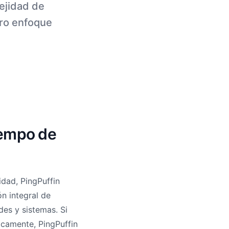
ejidad de
tro enfoque
iempo de
idad, PingPuffin
n integral de
es y sistemas. Si
icamente, PingPuffin