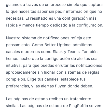
guiamos a través de un proceso simple que captura
lo que necesitas saber sin pedir información que no
necesitas. El resultado es una configuración más
rápida y menos tiempo dedicado a la configuración.
Nuestro sistema de notificaciones refleja este
pensamiento. Como Better Uptime, admitimos
canales modernos como Slack y Teams. También
hemos hecho que la configuración de alertas sea
intuitiva, para que puedas enrutar las notificaciones
apropiadamente sin luchar con sistemas de reglas
complejos. Elige tus canales, establece tus
preferencias, y las alertas fluyen donde deben.
Las páginas de estado reciben un tratamiento
similar. Las páginas de estado de PingPuffin se ven