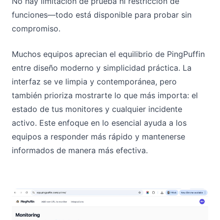
No hay limitación de prueba ni restricción de
funciones—todo está disponible para probar sin
compromiso.
Muchos equipos aprecian el equilibrio de PingPuffin
entre diseño moderno y simplicidad práctica. La
interfaz se ve limpia y contemporánea, pero
también prioriza mostrarte lo que más importa: el
estado de tus monitores y cualquier incidente
activo. Este enfoque en lo esencial ayuda a los
equipos a responder más rápido y mantenerse
informados de manera más efectiva.