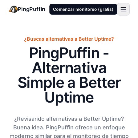
PingPuffin
Comenzar monitoreo (gratis)
¿Buscas alternativas a Better Uptime?
PingPuffin -
Alternativa
Simple a Better
Uptime
¿Revisando alternativas a Better Uptime?
Buena idea. PingPuffin ofrece un enfoque
moderno similar para el monitoreo de tiempo