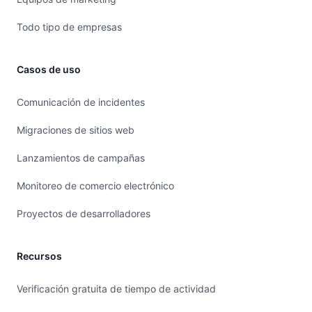
Todo tipo de empresas
Casos de uso
Comunicación de incidentes
Migraciones de sitios web
Lanzamientos de campañas
Monitoreo de comercio electrónico
Proyectos de desarrolladores
Recursos
Verificación gratuita de tiempo de actividad