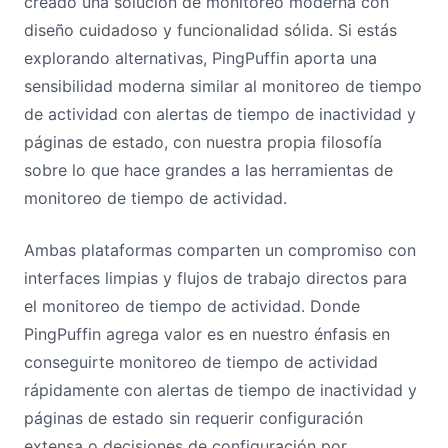
creado una solución de monitoreo moderna con
diseño cuidadoso y funcionalidad sólida. Si estás
explorando alternativas, PingPuffin aporta una
sensibilidad moderna similar al monitoreo de tiempo
de actividad con alertas de tiempo de inactividad y
páginas de estado, con nuestra propia filosofía
sobre lo que hace grandes a las herramientas de
monitoreo de tiempo de actividad.
Ambas plataformas comparten un compromiso con
interfaces limpias y flujos de trabajo directos para
el monitoreo de tiempo de actividad. Donde
PingPuffin agrega valor es en nuestro énfasis en
conseguirte monitoreo de tiempo de actividad
rápidamente con alertas de tiempo de inactividad y
páginas de estado sin requerir configuración
extensa o decisiones de configuración por