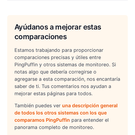
Ayúdanos a mejorar estas
comparaciones
Estamos trabajando para proporcionar
comparaciones precisas y útiles entre
PingPuffin y otros sistemas de monitoreo. Si
notas algo que debería corregirse o
agregarse a esta comparación, nos encantaría
saber de ti. Tus comentarios nos ayudan a
mejorar estas páginas para todos.
También puedes ver
una descripción general
de todos los otros sistemas con los que
comparamos PingPuffin
para entender el
panorama completo de monitoreo.