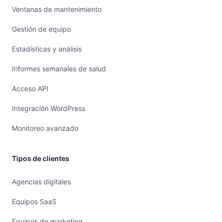
Ventanas de mantenimiento
Gestión de equipo
Estadísticas y análisis
Informes semanales de salud
Acceso API
Integración WordPress
Monitoreo avanzado
Tipos de clientes
Agencias digitales
Equipos SaaS
Equipos de marketing