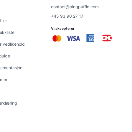
contact@pingpuffin.com
+45 93 90 27 17
iler
Vi aksepterer
ekkliste
r vedlikehold
guide
kumentasjon
emer
erklæring