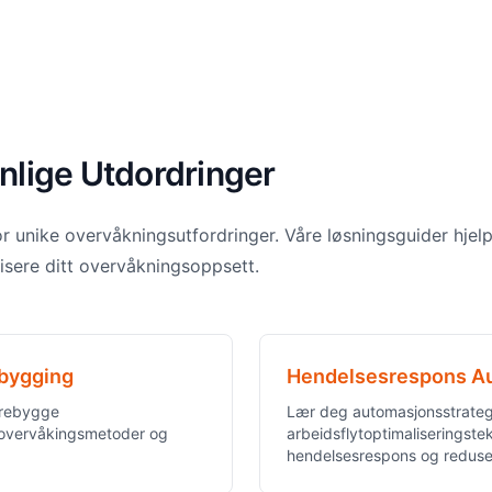
nlige Utdordringer
or unike overvåkningsutfordringer. Våre løsningsguider hje
isere ditt overvåkningsoppsett.
ebygging
Hendelsesrespons Au
orebygge
Lær deg automasjonsstrateg
t overvåkingsmetoder og
arbeidsflytoptimaliseringste
hendelsesrespons og redus