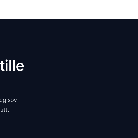
ille
 og sov
utt.