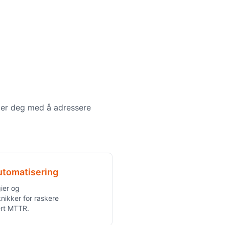
lper deg med å adressere
tomatisering
ier og
knikker for raskere
ert MTTR.