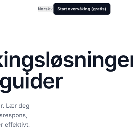
Norsk
Start overvåking (gratis)
ingsløsninger
guider
er. Lær deg
esrespons,
 effektivt.