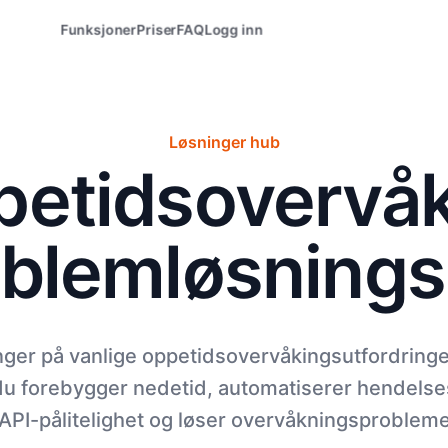
Funksjoner
Priser
FAQ
Logg inn
Løsninger hub
etidsovervåk
blemløsnings
nger på vanlige oppetidsovervåkingsutfordring
u forebygger nedetid, automatiserer hendels
API-pålitelighet og løser overvåkningsproblemer