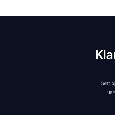
Kla
Sett o
gje