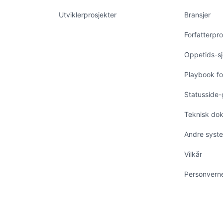
Utviklerprosjekter
Bransjer
Forfatterprof
Oppetids-sj
Playbook fo
Statusside-
Teknisk do
Andre syst
Vilkår
Personvern