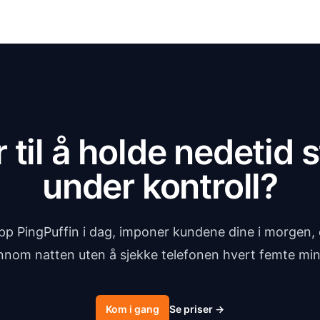
r til å holde nedetid st
under kontroll?
pp PingPuffin i dag, imponer kundene dine i morgen,
nnom natten uten å sjekke telefonen hvert femte min
Kom i gang
Se priser
→