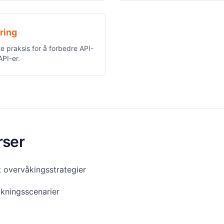
ring
e praksis for å forbedre API-
API-er.
rser
 overvåkingsstrategier
åkningsscenarier