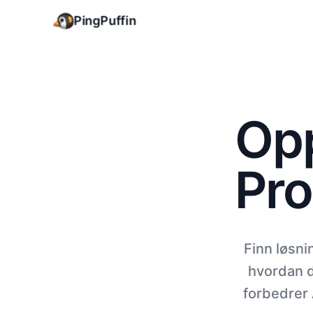
PingPuffin
Opp
Pro
Finn løsni
hvordan d
forbedrer 