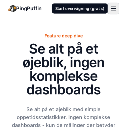
PingPuffin
Start overvågning (gratis)
Feature deep dive
Se alt på et
øjeblik, ingen
komplekse
dashboards
Se alt på et øjeblik med simple
oppetidsstatistikker. Ingen komplekse
dashboards - kun de målinger der betyder