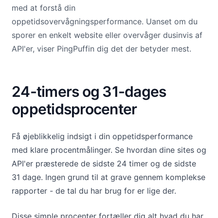
med at forstå din
oppetidsovervågningsperformance. Uanset om du
sporer en enkelt website eller overvåger dusinvis af
API'er, viser PingPuffin dig det der betyder mest.
24-timers og 31-dages
oppetidsprocenter
Få øjeblikkelig indsigt i din oppetidsperformance
med klare procentmålinger. Se hvordan dine sites og
API'er præsterede de sidste 24 timer og de sidste
31 dage. Ingen grund til at grave gennem komplekse
rapporter - de tal du har brug for er lige der.
Disse simple procenter fortæller dig alt hvad du har