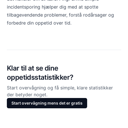
incidentsporing hjælper dig med at spotte
tilbagevendende problemer, forstå rodårsager og
forbedre din oppetid over tid.
Klar til at se dine
oppetidsstatistikker?
Start overvågning og få simple, klare statistikker
der betyder noget.
Start overvågning mens det er gratis