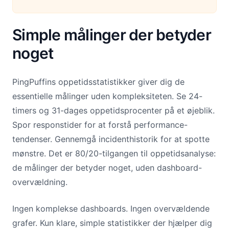
Simple målinger der betyder
noget
PingPuffins oppetidsstatistikker giver dig de
essentielle målinger uden kompleksiteten. Se 24-
timers og 31-dages oppetidsprocenter på et øjeblik.
Spor responstider for at forstå performance-
tendenser. Gennemgå incidenthistorik for at spotte
mønstre. Det er 80/20-tilgangen til oppetidsanalyse:
de målinger der betyder noget, uden dashboard-
overvældning.
Ingen komplekse dashboards. Ingen overvældende
grafer. Kun klare, simple statistikker der hjælper dig