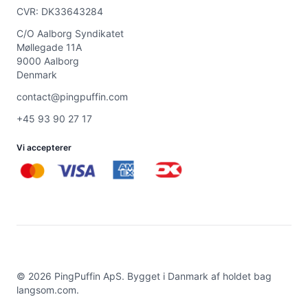
CVR: DK33643284
C/O Aalborg Syndikatet
Møllegade 11A
9000 Aalborg
Denmark
contact@pingpuffin.com
+45 93 90 27 17
Vi accepterer
©
2026
PingPuffin ApS. Bygget i Danmark af holdet bag
langsom.com
.