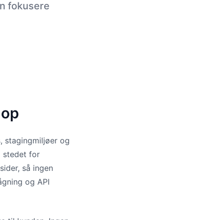
an fokusere
 op
, stagingmiljøer og
 stedet for
ider, så ingen
ågning og API