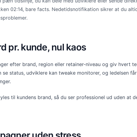
pæn tidslinje, du kan dele med udviklere eller sende direkt
kken 02:14, bare facts. Nedetidsnotifikation sikrer at du a
sproblemer.
d pr. kunde, nul kaos
er efter brand, region eller retainer-niveau og giv hvert t
n se status, udviklere kan tweake monitorer, og ledelsen få
nger.
tyles til kundens brand, så du ser professionel ud uden at 
pagner uden stress