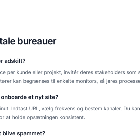
itale bureauer
r adskilt?
e per kunde eller projekt, invitér deres stakeholders som s
tører kan begrænses til enkelte monitors, så jeres processe
i onboarde et nyt site?
nut. Indtast URL, vælg frekvens og bestem kanaler. Du kan k
for at holde opsætningen konsistent.
at blive spammet?