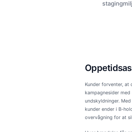
stagingmil
Oppetidsass
Kunder forventer, at 
kampagnesider med o
undskyldninger. Med 
kunder ender i B-ho
overvågning for at si