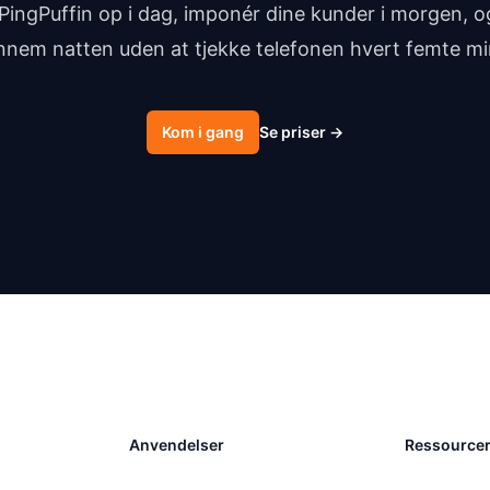
PingPuffin op i dag, imponér dine kunder i morgen, o
nnem natten uden at tjekke telefonen hvert femte mi
Kom i gang
Se priser
→
Anvendelser
Ressource