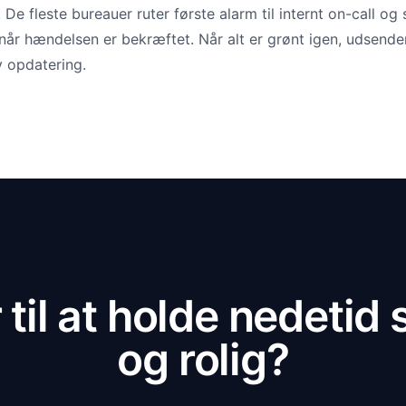
 De fleste bureauer ruter første alarm til internt on-call og
 når hændelsen er bekræftet. Når alt er grønt igen, udsende
v opdatering.
 til at holde nedetid s
og rolig?