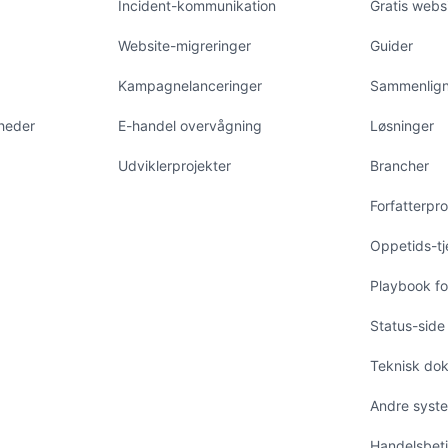
Incident-kommunikation
Gratis webs
Website-migreringer
Guider
Kampagnelanceringer
Sammenlign
mheder
E-handel overvågning
Løsninger
Udviklerprojekter
Brancher
Forfatterprof
Oppetids-tje
Playbook fo
Status-side
Teknisk do
Andre syst
Handelsbeti