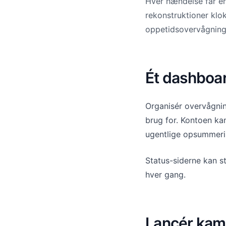
Hver hændelse får en 
rekonstruktioner klo
oppetidsovervågning
Ét dashboar
Organisér overvågning
brug for. Kontoen ka
ugentlige opsummeri
Status-siderne kan s
hver gang.
Lancér kam