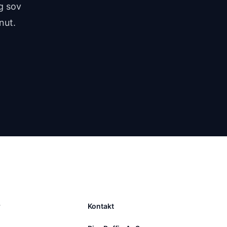
g sov
nut.
r
Kontakt