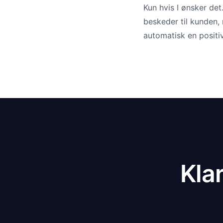
Kun hvis I ønsker det.
beskeder til kunden,
automatisk en positi
Klar