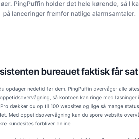
jøer. PingPuffin holder det hele kørende, så I k
på lanceringer fremfor natlige alarmsamtaler.
istenten bureauet faktisk får sat
du opdager nedetid før dem. PingPuffin overvåger alle sites
ppetidsovervågning, så kontoen kan ringe med løsninger i
Pro dækker du op til 100 websites og lige så mange statuss
ldet. Med oppetidsovervågning kan du spore website overv
kre kundesites forbliver online.