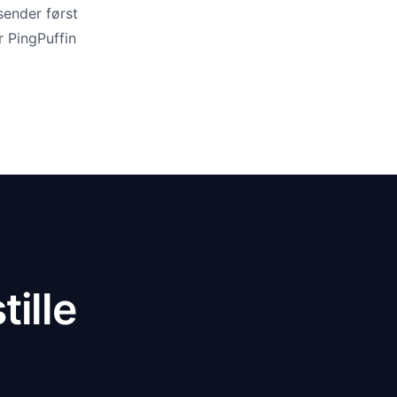
 sender først
r PingPuffin
tille