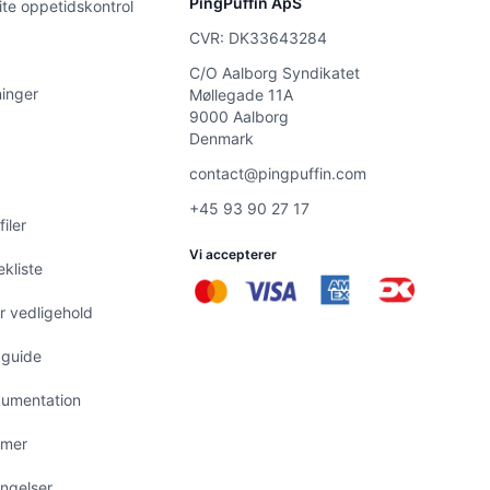
PingPuffin ApS
ite oppetidskontrol
CVR: DK33643284
C/O Aalborg Syndikatet
inger
Møllegade 11A
9000 Aalborg
Denmark
contact@pingpuffin.com
+45 93 90 27 17
iler
Vi accepterer
kliste
r vedligehold
 guide
kumentation
emer
ngelser