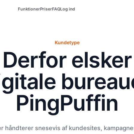
Funktioner
Priser
FAQ
Log ind
Kundetype
Derfor elsker
igitale bureau
PingPuffin
r håndterer snesevis af kundesites, kampagne