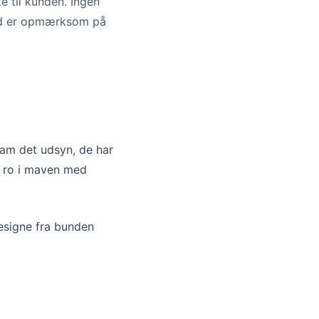
e til kunden. Ingen
ltid er opmærksom på
eam det udsyn, de har
r ro i maven med
designe fra bunden