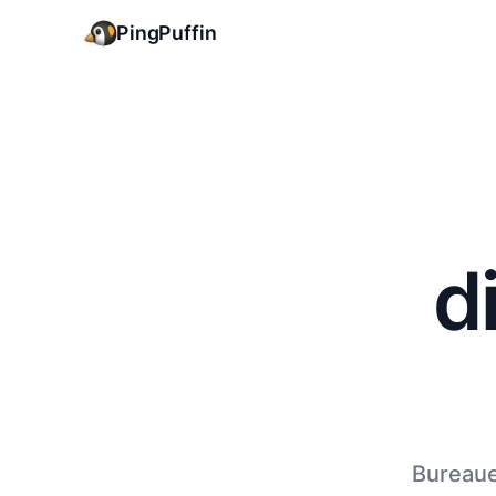
PingPuffin
d
Bureaue