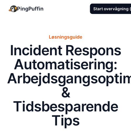
PingPuffin
Start overvågning (
Løsningsguide
Incident Respons
Automatisering:
Arbejdsgangsopti
&
Tidsbesparende
Tips